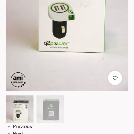
null
null
Previous
Next