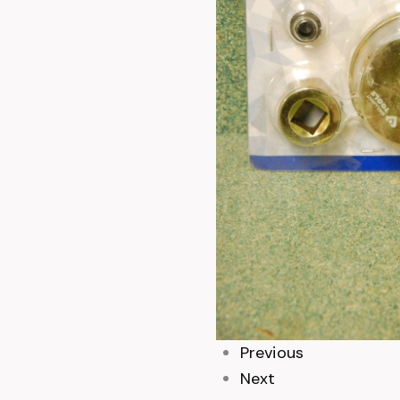
Previous
null
null
Next