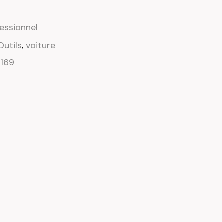
fessionnel
Outils
voiture
,
169