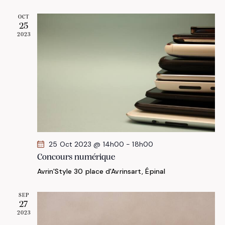
a
e
è
t
OCT
.
n
25
i
2023
e
o
m
n
e
d
n
e
t
v
u
e
s
25 Oct 2023 @ 14h00
-
18h00
É
Concours numérique
v
Avrin'Style
30 place d'Avrinsart, Épinal
è
SEP
n
27
e
2023