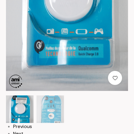
null
null
Previous
Next