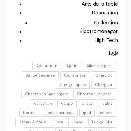
Arts de la table
Décoration
Collection
Électroménager
High Tech
Tags
Adaptateur
Agate
Allume-cigare
Bande dessinée
Capri cristal
Charg'Up
Charge rapide
Chargeur
Chargeur allume cigare
Chargeur Universel
collection
coupe
cristal
câble
Dorure
Electroménager
ipad
iphone
James Arnould
livre
Livres
Lucky Luke