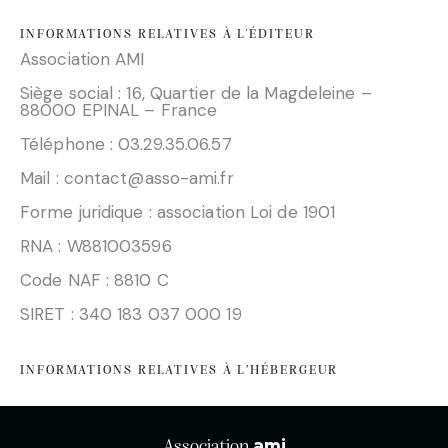
INFORMATIONS RELATIVES À L'ÉDITEUR
Association AMI
Siège social : 16, Quartier de la Magdeleine –
88000 EPINAL – France
Téléphone : 03.29.35.06.57
Mail :
contact@asso-ami.fr
Forme juridique : association Loi de 1901
RNA : W881003596
Code NAF : 8810 C
SIRET : 340 183 037 000 19
INFORMATIONS RELATIVES À L’HÉBERGEUR
a
mi
Association