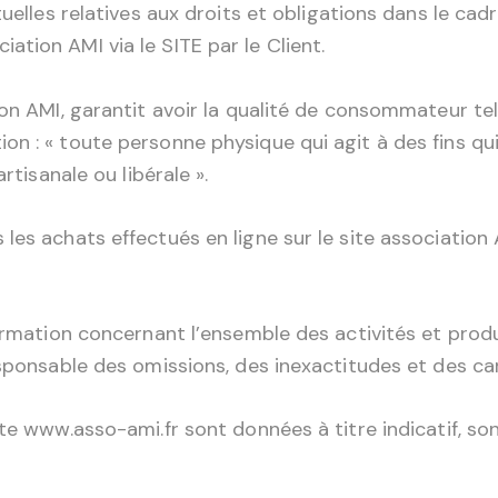
uelles relatives aux droits et obligations dans le cadr
tion AMI via le SITE par le Client.
on AMI, garantit avoir la qualité de consommateur telle
n : « toute personne physique qui agit à des fins qu
rtisanale ou libérale ».
es achats effectués en ligne sur le site association 
ormation concernant l’ensemble des activités et produ
esponsable des omissions, des inexactitudes et des car
ite www.asso-ami.fr sont données à titre indicatif, so