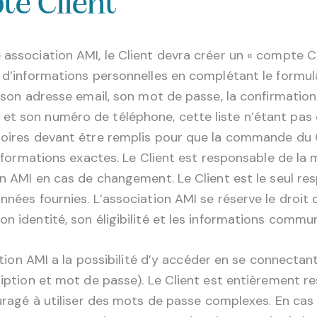
te Client
association AMI, le Client devra créer un « compte Clie
 d’informations personnelles en complétant le formulai
ue son adresse email, son mot de passe, la confirmati
t son numéro de téléphone, cette liste n’étant pas e
toires devant être remplis pour que la commande du Cl
informations exactes. Le Client est responsable de la m
on AMI en cas de changement. Le Client est le seul res
onnées fournies. L’association AMI se réserve le droi
on identité, son éligibilité et les informations commu
iation AMI a la possibilité d’y accéder en se connectan
cription et mot de passe). Le Client est entièrement r
ouragé à utiliser des mots de passe complexes. En cas