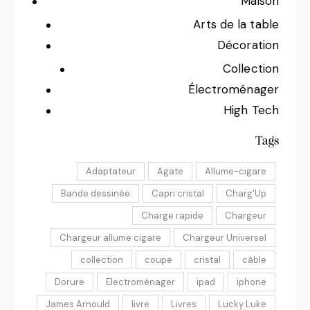
Maison
Arts de la table
Décoration
Collection
Électroménager
High Tech
Tags
Adaptateur
Agate
Allume-cigare
Bande dessinée
Capri cristal
Charg'Up
Charge rapide
Chargeur
Chargeur allume cigare
Chargeur Universel
collection
coupe
cristal
câble
Dorure
Electroménager
ipad
iphone
James Arnould
livre
Livres
Lucky Luke