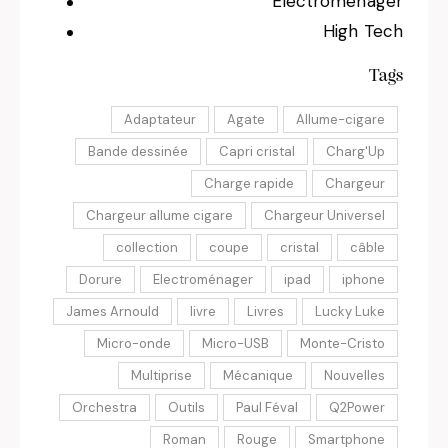
Électroménager
High Tech
Tags
Adaptateur
Agate
Allume-cigare
Bande dessinée
Capri cristal
Charg'Up
Charge rapide
Chargeur
Chargeur allume cigare
Chargeur Universel
collection
coupe
cristal
câble
Dorure
Electroménager
ipad
iphone
James Arnould
livre
Livres
Lucky Luke
Micro-onde
Micro-USB
Monte-Cristo
Multiprise
Mécanique
Nouvelles
Orchestra
Outils
Paul Féval
Q2Power
Roman
Rouge
Smartphone