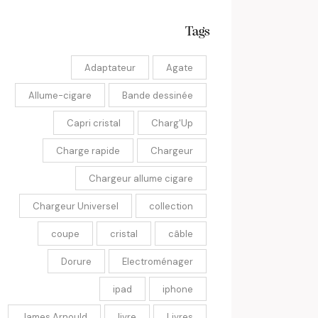
Tags
Adaptateur
Agate
Allume-cigare
Bande dessinée
Capri cristal
Charg'Up
Charge rapide
Chargeur
Chargeur allume cigare
Chargeur Universel
collection
coupe
cristal
câble
Dorure
Electroménager
ipad
iphone
James Arnould
livre
Livres