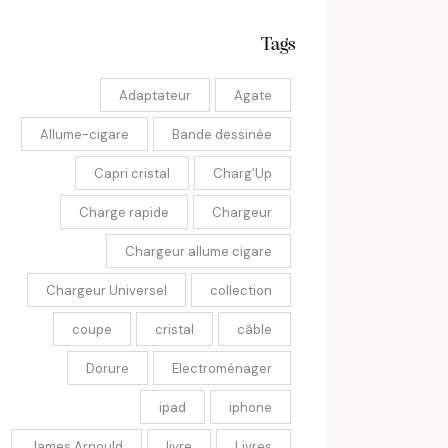
Tags
Adaptateur
Agate
Allume-cigare
Bande dessinée
Capri cristal
Charg'Up
Charge rapide
Chargeur
Chargeur allume cigare
Chargeur Universel
collection
coupe
cristal
câble
Dorure
Electroménager
ipad
iphone
James Arnould
livre
Livres