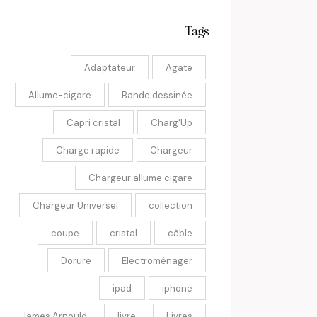
Tags
Adaptateur
Agate
Allume-cigare
Bande dessinée
Capri cristal
Charg'Up
Charge rapide
Chargeur
Chargeur allume cigare
Chargeur Universel
collection
coupe
cristal
câble
Dorure
Electroménager
ipad
iphone
James Arnould
livre
Livres